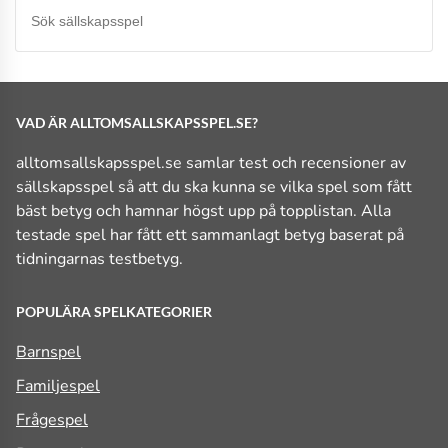
VAD ÄR ALLTOMSALLSKAPSSPEL.SE?
alltomsallskapsspel.se samlar test och recensioner av
sällskapsspel så att du ska kunna se vilka spel som fått
bäst betyg och hamnar högst upp på topplistan. Alla
testade spel har fått ett sammanlagt betyg baserat på
tidningarnas testbetyg.
POPULÄRA SPELKATEGORIER
Barnspel
Familjespel
Frågespel