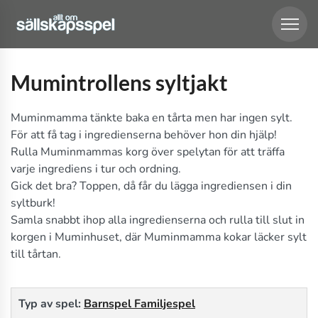
Mumintrollens syltjakt
Muminmamma tänkte baka en tårta men har ingen sylt.
För att få tag i ingredienserna behöver hon din hjälp!
Rulla Muminmammas korg över spelytan för att träffa
varje ingrediens i tur och ordning.
Gick det bra? Toppen, då får du lägga ingrediensen i din
syltburk!
Samla snabbt ihop alla ingredienserna och rulla till slut in
korgen i Muminhuset, där Muminmamma kokar läcker sylt
till tårtan.
Typ av spel:
Barnspel
Familjespel