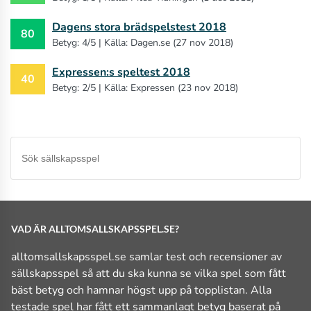
Dagens stora brädspelstest 2018
80
Betyg: 4/5 | Källa: Dagen.se (27 nov 2018)
Expressen:s speltest 2018
40
Betyg: 2/5 | Källa: Expressen (23 nov 2018)
VAD ÄR ALLTOMSALLSKAPSSPEL.SE?
alltomsallskapsspel.se samlar test och recensioner av
sällskapsspel så att du ska kunna se vilka spel som fått
bäst betyg och hamnar högst upp på topplistan. Alla
testade spel har fått ett sammanlagt betyg baserat på