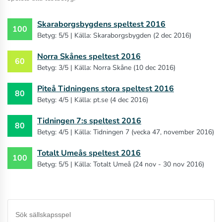
Skaraborgsbygdens speltest 2016
100
Betyg: 5/5 | Källa: Skaraborgsbygden (2 dec 2016)
Norra Skånes speltest 2016
60
Betyg: 3/5 | Källa: Norra Skåne (10 dec 2016)
Piteå Tidningens stora speltest 2016
80
Betyg: 4/5 | Källa: pt.se (4 dec 2016)
Tidningen 7:s speltest 2016
80
Betyg: 4/5 | Källa: Tidningen 7 (vecka 47, november 2016)
Totalt Umeås speltest 2016
100
Betyg: 5/5 | Källa: Totalt Umeå (24 nov - 30 nov 2016)