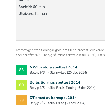
Ålder:
10+
Speltid:
60 min
Utgivare:
Kärnan
Testbetygen från tidningar görs om till en procentuellt värde 
spel har fått "4/5" i betyg så räknas detta om till 80 (%). E
NWT:s stora speltest 2014
83
Betyg: 5/6 | Källa: nwt.se (20 dec 2014)
Borås tidnings speltest 2014
60
Betyg: 3/5 | Källa: Borås Tidning (6 dec 2014)
DT:s test av barnspel 2014
33
Betyg: 2/6 | Källa: DT.se (30 nov 2014)