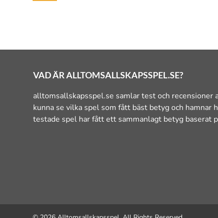
VAD ÄR ALLTOMSALLSKAPSSPEL.SE?
alltomsallskapsspel.se samlar test och recensioner a
kunna se vilka spel som fått bäst betyg och hamnar h
testade spel har fått ett sammanlagt betyg baserat p
© 2026 Alltomsallskapsspel. All Rights Reserved.