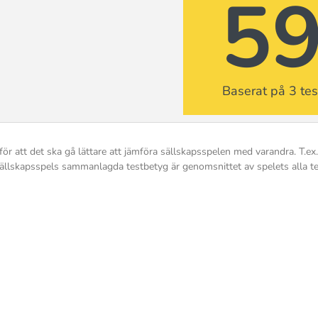
5
Baserat på 3 tes
för att det ska gå lättare att jämföra sällskapsspelen med varandra. T.ex
tt sällskapsspels sammanlagda testbetyg är genomsnittet av spelets alla t