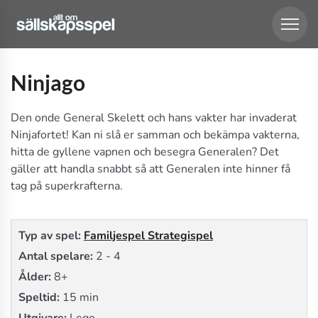
Ninjago
Den onde General Skelett och hans vakter har invaderat
Ninjafortet! Kan ni slå er samman och bekämpa vakterna,
hitta de gyllene vapnen och besegra Generalen? Det
gäller att handla snabbt så att Generalen inte hinner få
tag på superkrafterna.
Typ av spel:
Familjespel
Strategispel
Antal spelare:
2 - 4
Ålder:
8+
Speltid:
15 min
Utgivare:
Lego