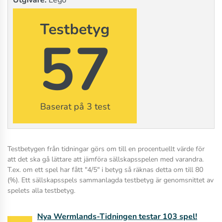
Testbetyg
57
Baserat på 3 test
Testbetygen från tidningar görs om till en procentuellt värde för
att det ska gå lättare att jämföra sällskapsspelen med varandra.
T.ex. om ett spel har fått "4/5" i betyg så räknas detta om till 80
(%). Ett sällskapsspels sammanlagda testbetyg är genomsnittet av
spelets alla testbetyg.
Nya Wermlands-Tidningen testar 103 spel!