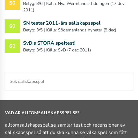
50
Betyg: 3/6 | Källa: Nya Wermlands-Tidningen (17 dev
2011)
SN testar 2011-års sällskapsspel
60
Betyg: 3/5 | Källa: Södemanlands nyheter (8 dec)
SvD:s STORA speltest!
60
Betyg: 3/5 | Källa: SvD (7 dec 2011)
VAD ÄR ALLTOMSALLSKAPSSPEL.SE?
alltomsallskapsspel.se samlar test och recensioner av
sällskapsspel så att du ska kunna se vilka spel som fått