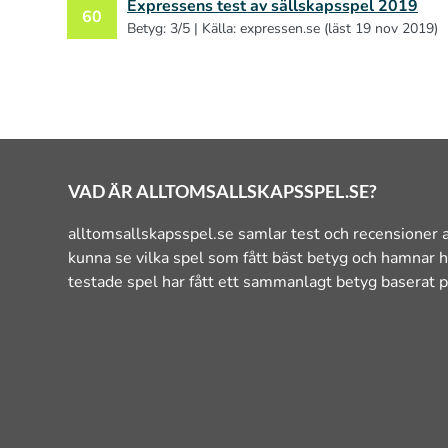
Expressens test av sällskapsspel 2019
60
Betyg: 3/5 | Källa: expressen.se (läst 19 nov 2019)
VAD ÄR ALLTOMSALLSKAPSSPEL.SE?
alltomsallskapsspel.se samlar test och recensioner a
kunna se vilka spel som fått bäst betyg och hamnar h
testade spel har fått ett sammanlagt betyg baserat p