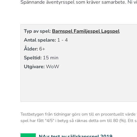
Spännande äventyrsspel som kräver samarbete. Ni vin
Typ av spel:
Barnspel
Familjespel
Lagspel
Antal spelare:
1 - 4
Ålder:
6+
Speltid:
15 min
Utgivare:
WoW
Testbetygen från tidningar görs om till en procentuellt värde 
spel har fått "4/5" i betyg så räknas detta om till 80 (%). E
NA:s test av sällskapsspel 2019