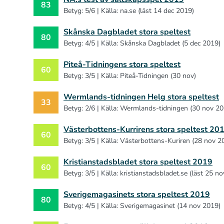
83
Betyg: 5/6 | Källa: na.se (läst 14 dec 2019)
Skånska Dagbladet stora speltest
80
Betyg: 4/5 | Källa: Skånska Dagbladet (5 dec 2019)
Piteå-Tidningens stora speltest
60
Betyg: 3/5 | Källa: Piteå-Tidningen (30 nov)
Wermlands-tidningen Helg stora speltest
33
Betyg: 2/6 | Källa: Wermlands-tidningen (30 nov 20
Västerbottens-Kurrirens stora speltest 20
60
Betyg: 3/5 | Källa: Västerbottens-Kuriren (28 nov 2
Kristianstadsbladet stora speltest 2019
60
Betyg: 3/5 | Källa: kristianstadsbladet.se (läst 25 n
Sverigemagasinets stora speltest 2019
80
Betyg: 4/5 | Källa: Sverigemagasinet (14 nov 2019)