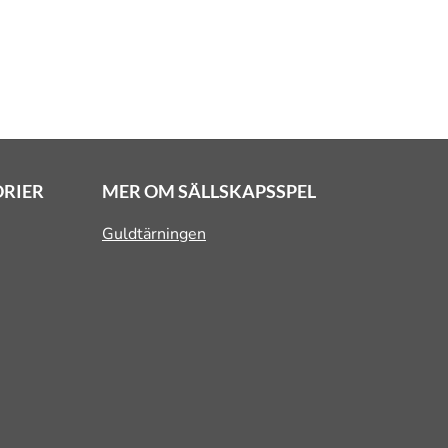
ORIER
MER OM SÄLLSKAPSSPEL
Guldtärningen