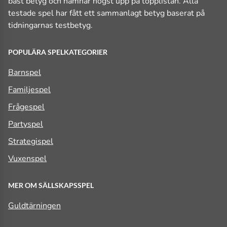
bäst betyg och hamnar högst upp på topplistan. Alla
testade spel har fått ett sammanlagt betyg baserat på
tidningarnas testbetyg.
POPULÄRA SPELKATEGORIER
Barnspel
Familjespel
Frågespel
Partyspel
Strategispel
Vuxenspel
MER OM SÄLLSKAPSSPEL
Guldtärningen