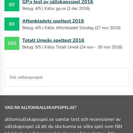
GP:s test av sällskapsspel 2016
80
Betyg: 4/5 | Källa: gp.se (2 dec 2016)
Aftonbladets speltest 2016
80
Betyg: 4/5 | Källa: Aftonbladet Söndag (27 nov 2016)
Totalt Umeås speltest 2016
100
Betyg: 5/5 | Källa: Totalt Umeå (24 nov - 30 nov 2016)
VAD ÄR ALLTOMSALLSKAPSSPEL.SE?
alltomsallskapsspel.se samlar test och recensioner av
sällskapsspel så att du ska kunna se vilka spel som fått