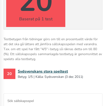
20
Baserat på 1 test
Testbetygen från tidningar görs om till en procentuellt värde för
att det ska gå lättare att jämföra sällskapsspelen med varandra.
T.ex. om ett spel har fått "4/5" i betyg så räknas detta om till 80
(%). Ett sällskapsspels sammanlagda testbetyg är genomsnittet av
spelets alla testbetyg.
Sydsvenskans stora speltest
20
Betyg: 1/5 | Källa: Sydsvenskan (3 dec 2011)