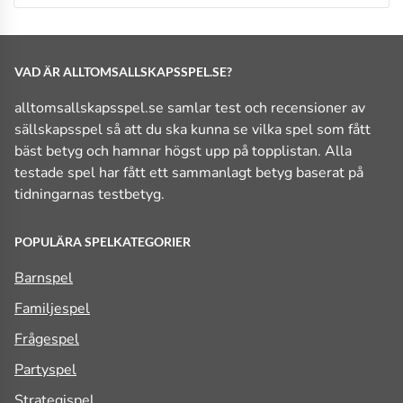
VAD ÄR ALLTOMSALLSKAPSSPEL.SE?
alltomsallskapsspel.se samlar test och recensioner av
sällskapsspel så att du ska kunna se vilka spel som fått
bäst betyg och hamnar högst upp på topplistan. Alla
testade spel har fått ett sammanlagt betyg baserat på
tidningarnas testbetyg.
POPULÄRA SPELKATEGORIER
Barnspel
Familjespel
Frågespel
Partyspel
Strategispel