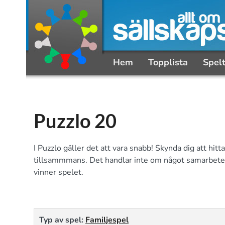
Hem
Topplista
Spel
Puzzlo 20
I Puzzlo gäller det att vara snabb! Skynda dig att hitta
tillsammmans. Det handlar inte om något samarbete. De
vinner spelet.
Typ av spel:
Familjespel