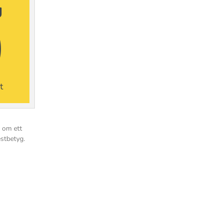
g
0
t
. om ett
estbetyg.