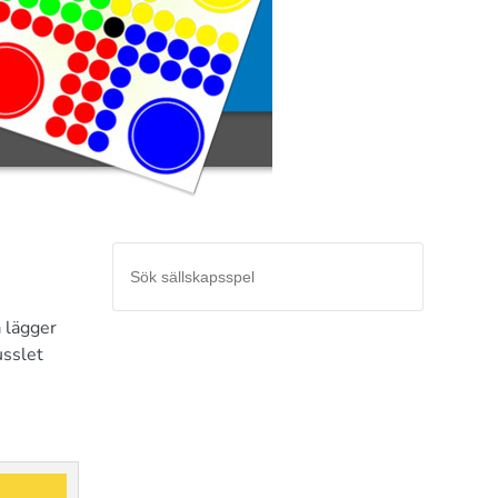
a lägger
usslet