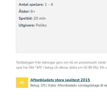
Antal spelare:
1 - 4
Ålder:
6+
Speltid:
20 min
Utgivare:
Peliko
Testbetygen från tidningar görs om till en procentuellt värde 
spel har fått "4/5" i betyg så räknas detta om till 80 (%). E
Aftonbladets stora speltest 2015
40
Betyg: 2/5 | Källa: Aftonbladets söndagsbilaga (6 d