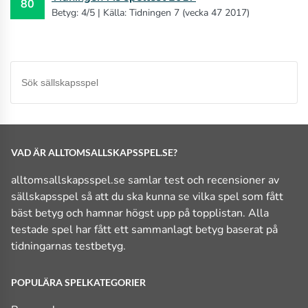
80
Betyg: 4/5 | Källa: Tidningen 7 (vecka 47 2017)
VAD ÄR ALLTOMSALLSKAPSSPEL.SE?
alltomsallskapsspel.se samlar test och recensioner av
sällskapsspel så att du ska kunna se vilka spel som fått
bäst betyg och hamnar högst upp på topplistan. Alla
testade spel har fått ett sammanlagt betyg baserat på
tidningarnas testbetyg.
POPULÄRA SPELKATEGORIER