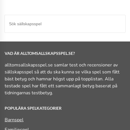
VAD ÄR ALLTOMSALLSKAPSSPEL.SE?
alltomsallskapsspel.se samlar test och recensioner av
sällskapsspel så att du ska kunna se vilka spel som fått
bäst betyg och hamnar högst upp på topplistan. Alla
testade spel har fått ett sammanlagt betyg baserat på
tidningarnas testbetyg.
POPULÄRA SPELKATEGORIER
Barnspel
Familjespel