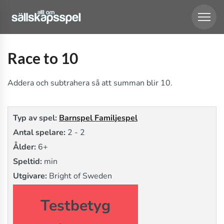
Race to 10
Addera och subtrahera så att summan blir 10.
Typ av spel:
Barnspel
Familjespel
Antal spelare:
2 - 2
Ålder:
6+
Speltid:
min
Utgivare:
Bright of Sweden
Testbetyg