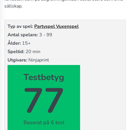
sällskap.
Typ av spel:
Partyspel
Vuxenspel
Antal spelare:
3 - 99
Ålder:
15+
Speltid:
20 min
Utgivare:
Ninjaprint
Testbetyg
77
Baserat på 6 test