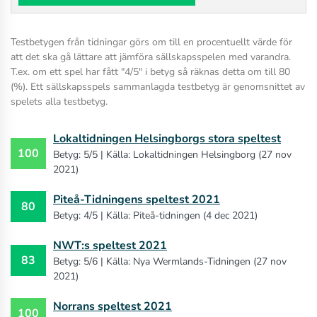
Testbetygen från tidningar görs om till en procentuellt värde för
att det ska gå lättare att jämföra sällskapsspelen med varandra.
T.ex. om ett spel har fått "4/5" i betyg så räknas detta om till 80
(%). Ett sällskapsspels sammanlagda testbetyg är genomsnittet av
spelets alla testbetyg.
Lokaltidningen Helsingborgs stora speltest
100
Betyg: 5/5 | Källa: Lokaltidningen Helsingborg (27 nov
2021)
Piteå-Tidningens speltest 2021
80
Betyg: 4/5 | Källa: Piteå-tidningen (4 dec 2021)
NWT:s speltest 2021
83
Betyg: 5/6 | Källa: Nya Wermlands-Tidningen (27 nov
2021)
Norrans speltest 2021
100