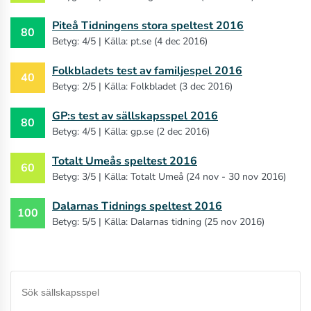
Piteå Tidningens stora speltest 2016
80
Betyg: 4/5 | Källa: pt.se (4 dec 2016)
Folkbladets test av familjespel 2016
40
Betyg: 2/5 | Källa: Folkbladet (3 dec 2016)
GP:s test av sällskapsspel 2016
80
Betyg: 4/5 | Källa: gp.se (2 dec 2016)
Totalt Umeås speltest 2016
60
Betyg: 3/5 | Källa: Totalt Umeå (24 nov - 30 nov 2016)
Dalarnas Tidnings speltest 2016
100
Betyg: 5/5 | Källa: Dalarnas tidning (25 nov 2016)