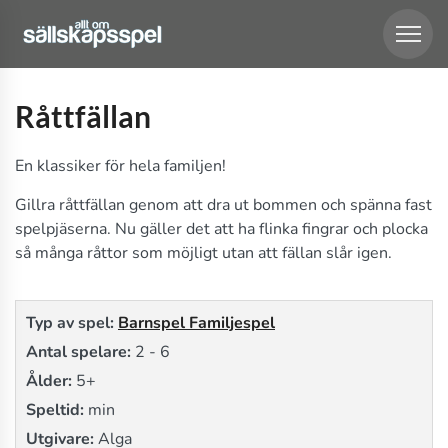
Råttfällan
En klassiker för hela familjen!
Gillra råttfällan genom att dra ut bommen och spänna fast
spelpjäserna. Nu gäller det att ha flinka fingrar och plocka
så många råttor som möjligt utan att fällan slår igen.
Typ av spel:
Barnspel
Familjespel
Antal spelare:
2 - 6
Ålder:
5+
Speltid:
min
Utgivare:
Alga