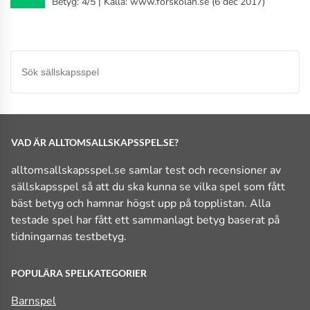
Betyg: 4/5 | Källa: www.forskolan.se (6 dec 2017)
VAD ÄR ALLTOMSALLSKAPSSPEL.SE?
alltomsallskapsspel.se samlar test och recensioner av
sällskapsspel så att du ska kunna se vilka spel som fått
bäst betyg och hamnar högst upp på topplistan. Alla
testade spel har fått ett sammanlagt betyg baserat på
tidningarnas testbetyg.
POPULÄRA SPELKATEGORIER
Barnspel