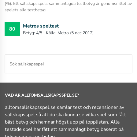
(%). Ett sällskapsspels sammanlagda testbetyg är genomsnittet av
spelets alla testbetyg.
Metros speltest
80
Betyg: 4/5 | Källa: Metro (5 dec 2012)
VAD ÄR ALLTOMSALLSKAPSSPEL.SE?
alltomsallskapsspel.se samlar test och recensioner av
sällskapsspel så att du ska kunna se vilka spel som fått
bäst betyg och hamnar högst upp på topplistan. Alla
testade spel har fått ett sammanlagt betyg baserat på
tidningarnas testbetyg.