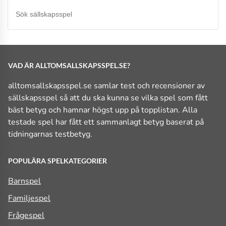
VAD ÄR ALLTOMSALLSKAPSSPEL.SE?
alltomsallskapsspel.se samlar test och recensioner av
sällskapsspel så att du ska kunna se vilka spel som fått
bäst betyg och hamnar högst upp på topplistan. Alla
testade spel har fått ett sammanlagt betyg baserat på
tidningarnas testbetyg.
POPULÄRA SPELKATEGORIER
Barnspel
Familjespel
Frågespel