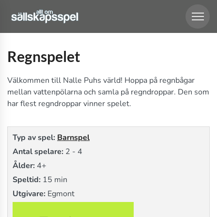
Regnspelet
Välkommen till Nalle Puhs värld! Hoppa på regnbågar
mellan vattenpölarna och samla på regndroppar. Den som
har flest regndroppar vinner spelet.
Typ av spel:
Barnspel
Antal spelare:
2 - 4
Ålder:
4+
Speltid:
15 min
Utgivare:
Egmont