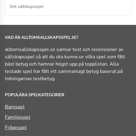
VAD ÄR ALLTOMSALLSKAPSSPEL.SE?
alltomsallskapsspel.se samlar test och recensioner av
sällskapsspel så att du ska kunna se vilka spel som fått
bäst betyg och hamnar högst upp på topplistan. Alla
testade spel har fått ett sammanlagt betyg baserat på
tidningarnas testbetyg.
POPULÄRA SPELKATEGORIER
Barnspel
Familjespel
Frågespel