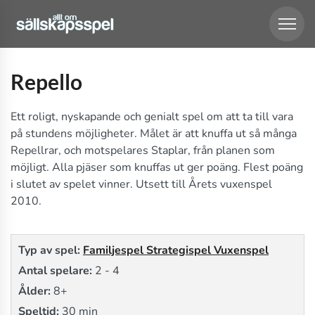
Repello
Ett roligt, nyskapande och genialt spel om att ta till vara
på stundens möjligheter. Målet är att knuffa ut så många
Repellrar, och motspelares Staplar, från planen som
möjligt. Alla pjäser som knuffas ut ger poäng. Flest poäng
i slutet av spelet vinner. Utsett till Årets vuxenspel
2010.
Typ av spel:
Familjespel
Strategispel
Vuxenspel
Antal spelare:
2 - 4
Ålder:
8+
Speltid:
30 min