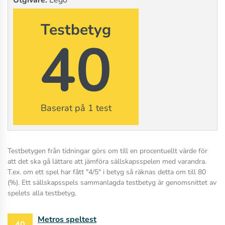
Testbetyg
40
Baserat på 1 test
Testbetygen från tidningar görs om till en procentuellt värde för
att det ska gå lättare att jämföra sällskapsspelen med varandra.
T.ex. om ett spel har fått "4/5" i betyg så räknas detta om till 80
(%). Ett sällskapsspels sammanlagda testbetyg är genomsnittet av
spelets alla testbetyg.
Metros speltest
40