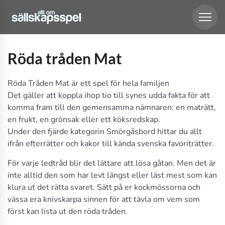
Röda tråden Mat
Röda Tråden Mat är ett spel för hela familjen
Det gäller att koppla ihop tio till synes udda fakta för att
komma fram till den gemensamma nämnaren: en maträtt,
en frukt, en grönsak eller ett köksredskap.
Under den fjärde kategorin Smörgåsbord hittar du allt
ifrån efterrätter och kakor till kända svenska favoriträtter.
För varje ledtråd blir det lättare att lösa gåtan. Men det är
inte alltid den som har levt längst eller läst mest som kan
klura ut det rätta svaret. Sätt på er kockmössorna och
vässa era knivskarpa sinnen för att tävla om vem som
först kan lista ut den röda tråden.