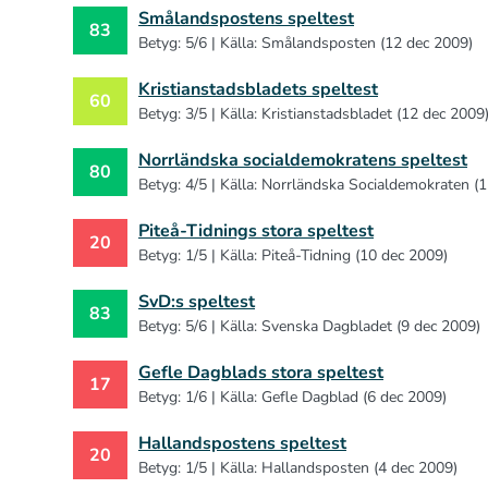
Smålandspostens speltest
83
Betyg: 5/6 | Källa: Smålandsposten (12 dec 2009)
Kristianstadsbladets speltest
60
Betyg: 3/5 | Källa: Kristianstadsbladet (12 dec 2009
Norrländska socialdemokratens speltest
80
Betyg: 4/5 | Källa: Norrländska Socialdemokraten (
Piteå-Tidnings stora speltest
20
Betyg: 1/5 | Källa: Piteå-Tidning (10 dec 2009)
SvD:s speltest
83
Betyg: 5/6 | Källa: Svenska Dagbladet (9 dec 2009)
Gefle Dagblads stora speltest
17
Betyg: 1/6 | Källa: Gefle Dagblad (6 dec 2009)
Hallandspostens speltest
20
Betyg: 1/5 | Källa: Hallandsposten (4 dec 2009)