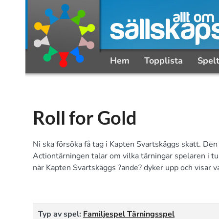
Hem
Topplista
Spel
Roll for Gold
Ni ska försöka få tag i Kapten Svartskäggs skatt. De
Actiontärningen talar om vilka tärningar spelaren i tu
när Kapten Svartskäggs ?ande? dyker upp och visar var
Typ av spel:
Familjespel
Tärningsspel