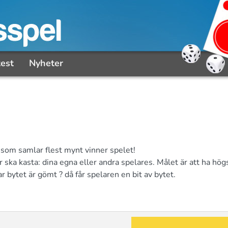
test
Nyheter
n som samlar flest mynt vinner spelet!
r ska kasta: dina egna eller andra spelares. Målet är att ha hö
 bytet är gömt ? då får spelaren en bit av bytet.