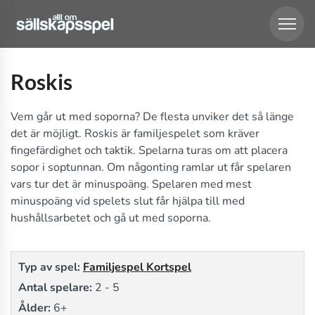
Roskis
Vem går ut med soporna? De flesta unviker det så länge
det är möjligt. Roskis är familjespelet som kräver
fingefärdighet och taktik. Spelarna turas om att placera
sopor i soptunnan. Om någonting ramlar ut får spelaren
vars tur det är minuspoäng. Spelaren med mest
minuspoäng vid spelets slut får hjälpa till med
hushållsarbetet och gå ut med soporna.
Typ av spel:
Familjespel
Kortspel
Antal spelare:
2 - 5
Ålder:
6+