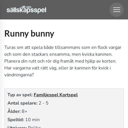
Runny bunny
Turas om att spela både tillsammans som en flock vargar
och som den stackars ensamma, men kvicka kaninen.
Planera din rutt och rör dig framåt med hjälp av korten.
Har vargarna valt rätt väg, eller är kaninen för kvick i
vändningarna?
Typ av spel:
Familjespel
Kortspel
Antal spelare:
2 - 5
Ålder:
8+
Speltid:
10 min
Utgivare:
Peliko