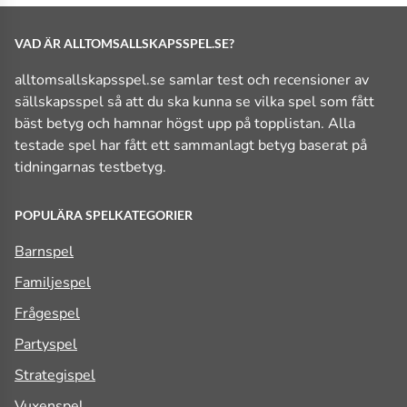
VAD ÄR ALLTOMSALLSKAPSSPEL.SE?
alltomsallskapsspel.se samlar test och recensioner av
sällskapsspel så att du ska kunna se vilka spel som fått
bäst betyg och hamnar högst upp på topplistan. Alla
testade spel har fått ett sammanlagt betyg baserat på
tidningarnas testbetyg.
POPULÄRA SPELKATEGORIER
Barnspel
Familjespel
Frågespel
Partyspel
Strategispel
Vuxenspel