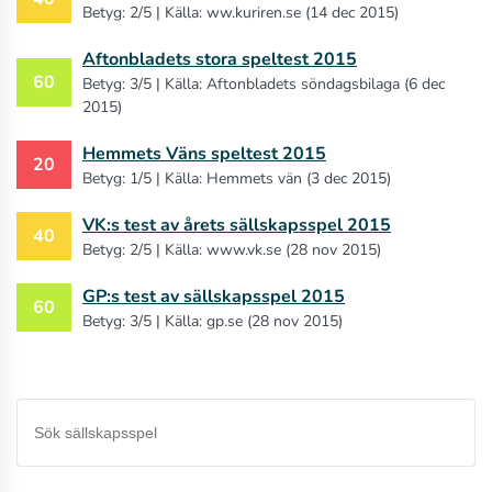
Betyg: 2/5 | Källa: ww.kuriren.se (14 dec 2015)
Aftonbladets stora speltest 2015
60
Betyg: 3/5 | Källa: Aftonbladets söndagsbilaga (6 dec
2015)
Hemmets Väns speltest 2015
20
Betyg: 1/5 | Källa: Hemmets vän (3 dec 2015)
VK:s test av årets sällskapsspel 2015
40
Betyg: 2/5 | Källa: www.vk.se (28 nov 2015)
GP:s test av sällskapsspel 2015
60
Betyg: 3/5 | Källa: gp.se (28 nov 2015)