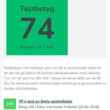
Testbetyg
74
Baserat på 7 test
Testbetygen från tidningar görs om till en procentuellt värde för
att det ska gå lättare att jämföra sällskapsspelen med varandra.
T.ex. om ett spel har fått "4/5" i betyg så räknas detta om till 80
(%). Ett sällskapsspels sammanlagda testbetyg är genomsnittet av
spelets alla testbetyg.
VF:s test av årets spelnyheter
100
Betyg: 5/5 | Källa: Värmlands Folkblad (10 dec 2016)