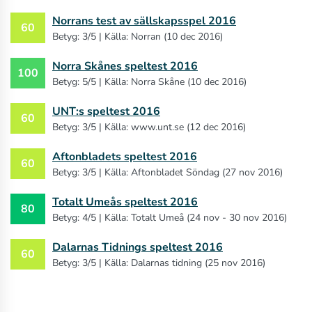
Norrans test av sällskapsspel 2016
60
Betyg: 3/5 | Källa: Norran (10 dec 2016)
Norra Skånes speltest 2016
100
Betyg: 5/5 | Källa: Norra Skåne (10 dec 2016)
UNT:s speltest 2016
60
Betyg: 3/5 | Källa: www.unt.se (12 dec 2016)
Aftonbladets speltest 2016
60
Betyg: 3/5 | Källa: Aftonbladet Söndag (27 nov 2016)
Totalt Umeås speltest 2016
80
Betyg: 4/5 | Källa: Totalt Umeå (24 nov - 30 nov 2016)
Dalarnas Tidnings speltest 2016
60
Betyg: 3/5 | Källa: Dalarnas tidning (25 nov 2016)