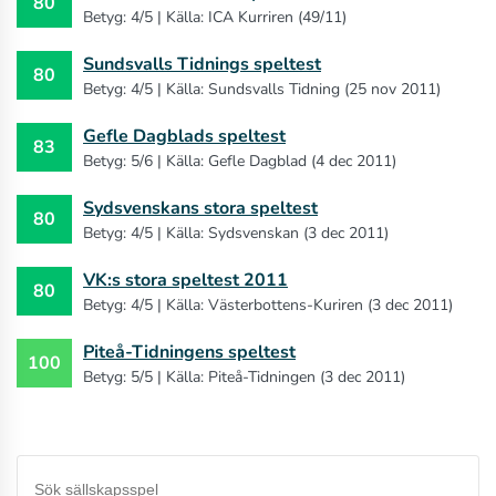
80
Betyg: 4/5 | Källa: ICA Kurriren (49/11)
Sundsvalls Tidnings speltest
80
Betyg: 4/5 | Källa: Sundsvalls Tidning (25 nov 2011)
Gefle Dagblads speltest
83
Betyg: 5/6 | Källa: Gefle Dagblad (4 dec 2011)
Sydsvenskans stora speltest
80
Betyg: 4/5 | Källa: Sydsvenskan (3 dec 2011)
VK:s stora speltest 2011
80
Betyg: 4/5 | Källa: Västerbottens-Kuriren (3 dec 2011)
Piteå-Tidningens speltest
100
Betyg: 5/5 | Källa: Piteå-Tidningen (3 dec 2011)