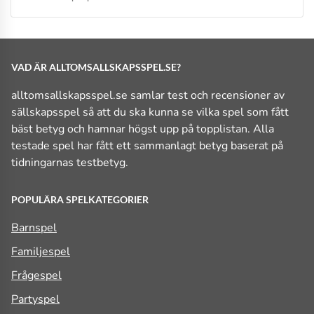
VAD ÄR ALLTOMSALLSKAPSSPEL.SE?
alltomsallskapsspel.se samlar test och recensioner av
sällskapsspel så att du ska kunna se vilka spel som fått
bäst betyg och hamnar högst upp på topplistan. Alla
testade spel har fått ett sammanlagt betyg baserat på
tidningarnas testbetyg.
POPULÄRA SPELKATEGORIER
Barnspel
Familjespel
Frågespel
Partyspel