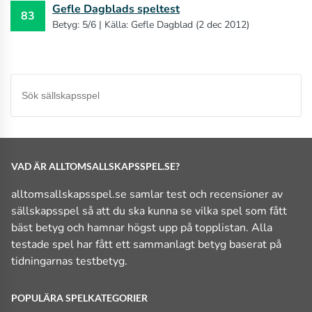
Gefle Dagblads speltest
83
Betyg: 5/6 | Källa: Gefle Dagblad (2 dec 2012)
VAD ÄR ALLTOMSALLSKAPSSPEL.SE?
alltomsallskapsspel.se samlar test och recensioner av
sällskapsspel så att du ska kunna se vilka spel som fått
bäst betyg och hamnar högst upp på topplistan. Alla
testade spel har fått ett sammanlagt betyg baserat på
tidningarnas testbetyg.
POPULÄRA SPELKATEGORIER