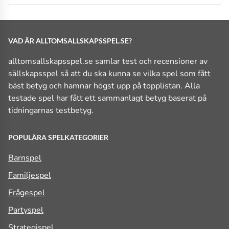
VAD ÄR ALLTOMSALLSKAPSSPEL.SE?
alltomsallskapsspel.se samlar test och recensioner av
sällskapsspel så att du ska kunna se vilka spel som fått
bäst betyg och hamnar högst upp på topplistan. Alla
testade spel har fått ett sammanlagt betyg baserat på
tidningarnas testbetyg.
POPULÄRA SPELKATEGORIER
Barnspel
Familjespel
Frågespel
Partyspel
Strategispel