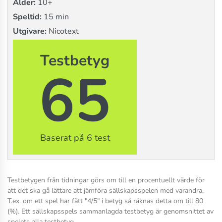
Ålder:
10+
Speltid:
15 min
Utgivare:
Nicotext
Testbetyg
65
Baserat på 6 test
Testbetygen från tidningar görs om till en procentuellt värde för
att det ska gå lättare att jämföra sällskapsspelen med varandra.
T.ex. om ett spel har fått "4/5" i betyg så räknas detta om till 80
(%). Ett sällskapsspels sammanlagda testbetyg är genomsnittet av
spelets alla testbetyg.