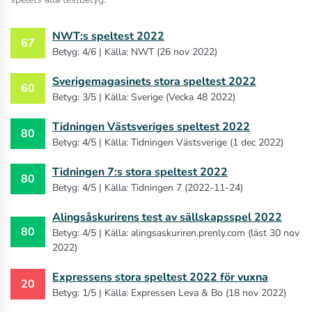
NWT:s speltest 2022
67
Betyg: 4/6 | Källa: NWT (26 nov 2022)
Sverigemagasinets stora speltest 2022
60
Betyg: 3/5 | Källa: Sverige (Vecka 48 2022)
Tidningen Västsveriges speltest 2022
80
Betyg: 4/5 | Källa: Tidningen Västsverige (1 dec 2022)
Tidningen 7:s stora speltest 2022
80
Betyg: 4/5 | Källa: Tidningen 7 (2022-11-24)
Alingsåskurirens test av sällskapsspel 2022
80
Betyg: 4/5 | Källa: alingsaskuriren.prenly.com (läst 30 nov
2022)
Expressens stora speltest 2022 för vuxna
20
Betyg: 1/5 | Källa: Expressen Leva & Bo (18 nov 2022)