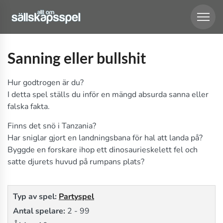
Sanning eller bullshit
Hur godtrogen är du?
I detta spel ställs du inför en mängd absurda sanna eller
falska fakta.
Finns det snö i Tanzania?
Har sniglar gjort en landningsbana för hal att landa på?
Byggde en forskare ihop ett dinosaurieskelett fel och
satte djurets huvud på rumpans plats?
Typ av spel:
Partyspel
Antal spelare:
2 - 99