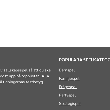
POPULÄRA SPELKATEG
v sällskapsspel så att du ska
Barnspel
ögst upp på topplistan. Alla
Familjespel
å tidningarnas testbetyg.
Frågespel
Partyspel
Strategispel