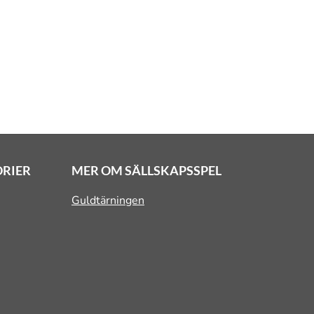
ORIER
MER OM SÄLLSKAPSSPEL
Guldtärningen