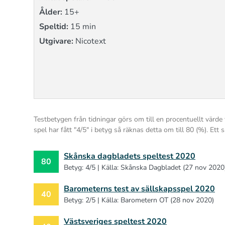
Ålder:
15+
Speltid:
15 min
Utgivare:
Nicotext
Testbetygen från tidningar görs om till en procentuellt värde 
spel har fått "4/5" i betyg så räknas detta om till 80 (%). E
Skånska dagbladets speltest 2020
80
Betyg: 4/5 | Källa: Skånska Dagbladet (27 nov 2020
Barometerns test av sällskapsspel 2020
40
Betyg: 2/5 | Källa: Barometern OT (28 nov 2020)
Västsveriges speltest 2020