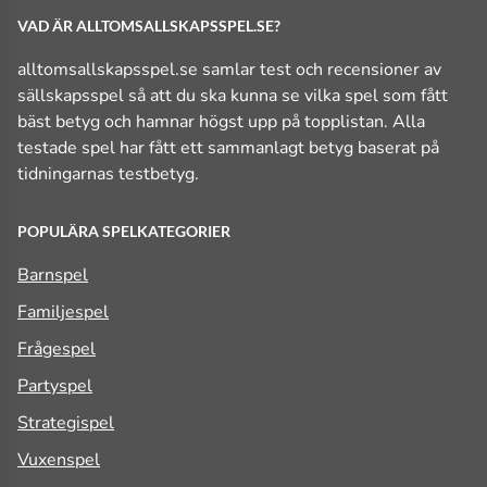
VAD ÄR ALLTOMSALLSKAPSSPEL.SE?
alltomsallskapsspel.se samlar test och recensioner av
sällskapsspel så att du ska kunna se vilka spel som fått
bäst betyg och hamnar högst upp på topplistan. Alla
testade spel har fått ett sammanlagt betyg baserat på
tidningarnas testbetyg.
POPULÄRA SPELKATEGORIER
Barnspel
Familjespel
Frågespel
Partyspel
Strategispel
Vuxenspel