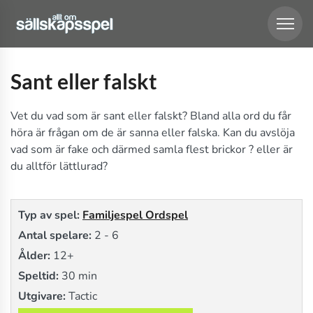
Sant eller falskt
Vet du vad som är sant eller falskt? Bland alla ord du får
höra är frågan om de är sanna eller falska. Kan du avslöja
vad som är fake och därmed samla flest brickor ? eller är
du alltför lättlurad?
Typ av spel:
Familjespel
Ordspel
Antal spelare:
2 - 6
Ålder:
12+
Speltid:
30 min
Utgivare:
Tactic