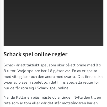
Schack spel online regler
Schack är ett taktiskt spel som sker på ett bräde med 8 x
8 rutor. Varje spelare har 16 pjäser var. En av er spelar
med vita pjäser och den andra med svarta. Det finns olika
typer av pjäser i spelet och det finns speciella regler för
hur de får röra sig i Schack spel online.
När du flyttar en pjäs måste du antingen flytta den till en
ruta som är tom eller där det står motståndaren har en