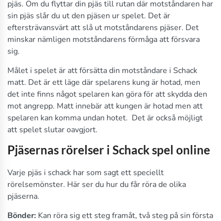
pjäs. Om du flyttar din pjäs till rutan där motståndaren har
sin pjäs slår du ut den pjäsen ur spelet. Det är
eftersträvansvärt att slå ut motståndarens pjäser. Det
minskar nämligen motståndarens förmåga att försvara
sig.
Målet i spelet är att försätta din motståndare i Schack
matt. Det är ett läge där spelarens kung är hotad, men
det inte finns något spelaren kan göra för att skydda den
mot angrepp. Matt innebär att kungen är hotad men att
spelaren kan komma undan hotet. Det är också möjligt
att spelet slutar oavgjort.
Pjäsernas rörelser i Schack spel online
Varje pjäs i schack har som sagt ett speciellt
rörelsemönster. Här ser du hur du får röra de olika
pjäserna.
Bönder:
Kan röra sig ett steg framåt, två steg på sin första