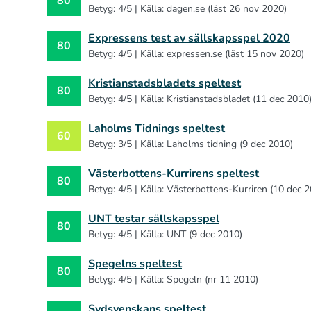
80
Betyg: 4/5 | Källa: dagen.se (läst 26 nov 2020)
Expressens test av sällskapsspel 2020
80
Betyg: 4/5 | Källa: expressen.se (läst 15 nov 2020)
Kristianstadsbladets speltest
80
Betyg: 4/5 | Källa: Kristianstadsbladet (11 dec 2010
Laholms Tidnings speltest
60
Betyg: 3/5 | Källa: Laholms tidning (9 dec 2010)
Västerbottens-Kurrirens speltest
80
Betyg: 4/5 | Källa: Västerbottens-Kurriren (10 dec 
UNT testar sällskapsspel
80
Betyg: 4/5 | Källa: UNT (9 dec 2010)
Spegelns speltest
80
Betyg: 4/5 | Källa: Spegeln (nr 11 2010)
Sydsvenskans speltest