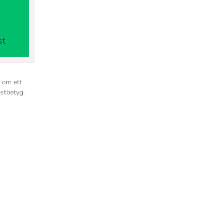
3
st
. om ett
estbetyg.