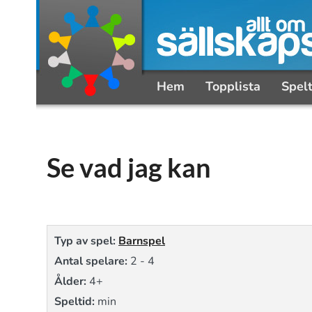
Hem
Topplista
Spel
Se vad jag kan
Typ av spel:
Barnspel
Antal spelare:
2 - 4
Ålder:
4+
Speltid:
min