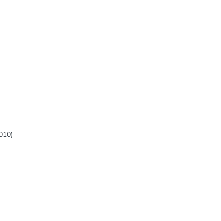
)
2010)