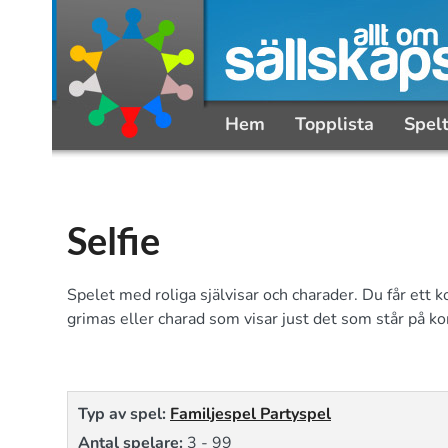
Hem
Topplista
Spel
Selfie
Spelet med roliga självisar och charader. Du får ett k
grimas eller charad som visar just det som står på ko
Typ av spel:
Familjespel
Partyspel
Antal spelare:
3 - 99