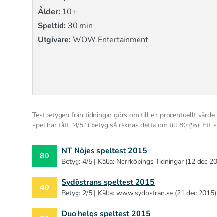
Ålder:
10+
Speltid:
30 min
Utgivare:
WOW Entertainment
Testbetygen från tidningar görs om till en procentuellt värde 
spel har fått "4/5" i betyg så räknas detta om till 80 (%). E
NT Nöjes speltest 2015
80
Betyg: 4/5 | Källa: Norrköpings Tidningar (12 dec 2
Sydöstrans speltest 2015
40
Betyg: 2/5 | Källa: www.sydostran.se (21 dec 2015)
Duo helgs speltest 2015