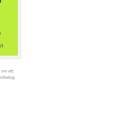
2
st
. om ett
estbetyg.