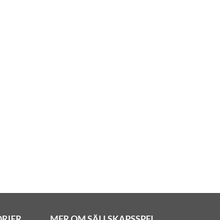
ORIER
MER OM SÄLLSKAPSSPEL