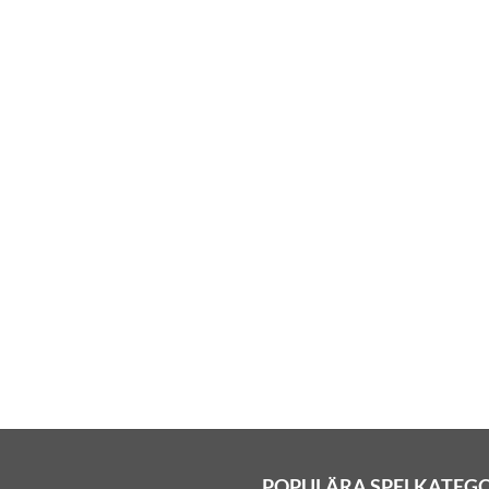
POPULÄRA SPELKATEG