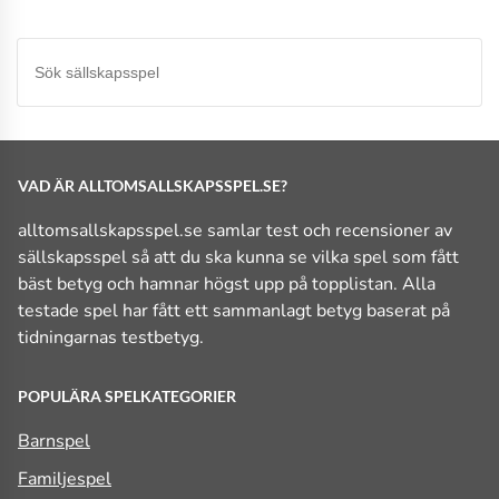
VAD ÄR ALLTOMSALLSKAPSSPEL.SE?
alltomsallskapsspel.se samlar test och recensioner av
sällskapsspel så att du ska kunna se vilka spel som fått
bäst betyg och hamnar högst upp på topplistan. Alla
testade spel har fått ett sammanlagt betyg baserat på
tidningarnas testbetyg.
POPULÄRA SPELKATEGORIER
Barnspel
Familjespel