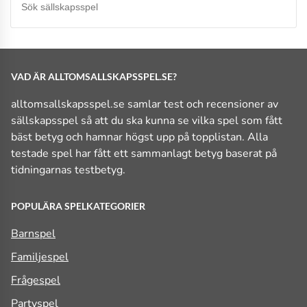
VAD ÄR ALLTOMSALLSKAPSSPEL.SE?
alltomsallskapsspel.se samlar test och recensioner av
sällskapsspel så att du ska kunna se vilka spel som fått
bäst betyg och hamnar högst upp på topplistan. Alla
testade spel har fått ett sammanlagt betyg baserat på
tidningarnas testbetyg.
POPULÄRA SPELKATEGORIER
Barnspel
Familjespel
Frågespel
Partyspel