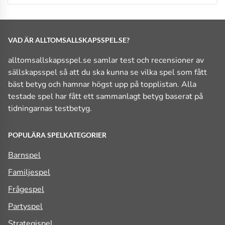
VAD ÄR ALLTOMSALLSKAPSSPEL.SE?
alltomsallskapsspel.se samlar test och recensioner av
sällskapsspel så att du ska kunna se vilka spel som fått
bäst betyg och hamnar högst upp på topplistan. Alla
testade spel har fått ett sammanlagt betyg baserat på
tidningarnas testbetyg.
POPULÄRA SPELKATEGORIER
Barnspel
Familjespel
Frågespel
Partyspel
Strategispel