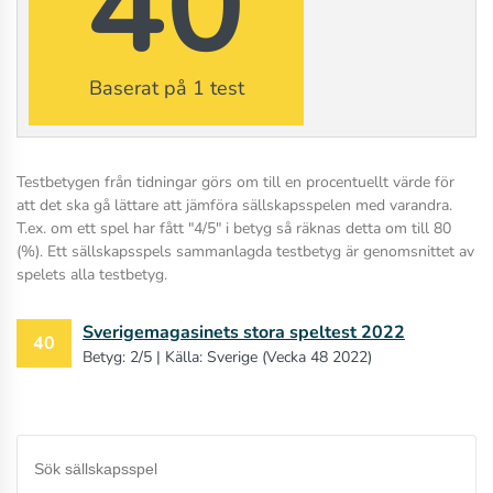
40
Baserat på 1 test
Testbetygen från tidningar görs om till en procentuellt värde för
att det ska gå lättare att jämföra sällskapsspelen med varandra.
T.ex. om ett spel har fått "4/5" i betyg så räknas detta om till 80
(%). Ett sällskapsspels sammanlagda testbetyg är genomsnittet av
spelets alla testbetyg.
Sverigemagasinets stora speltest 2022
40
Betyg: 2/5 | Källa: Sverige (Vecka 48 2022)