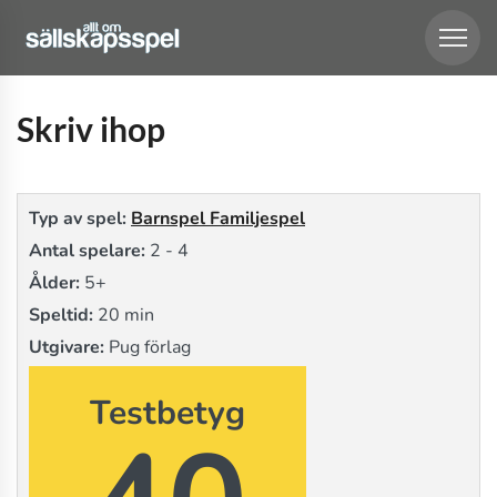
Skriv ihop
Typ av spel:
Barnspel
Familjespel
Antal spelare:
2 - 4
Ålder:
5+
Speltid:
20 min
Utgivare:
Pug förlag
Testbetyg