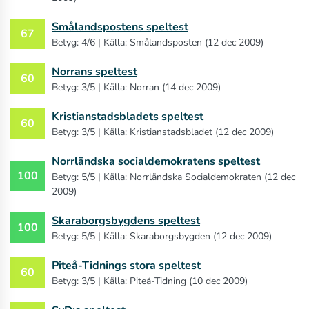
Smålandspostens speltest
67
Betyg: 4/6 | Källa: Smålandsposten (12 dec 2009)
Norrans speltest
60
Betyg: 3/5 | Källa: Norran (14 dec 2009)
Kristianstadsbladets speltest
60
Betyg: 3/5 | Källa: Kristianstadsbladet (12 dec 2009)
Norrländska socialdemokratens speltest
100
Betyg: 5/5 | Källa: Norrländska Socialdemokraten (12 dec
2009)
Skaraborgsbygdens speltest
100
Betyg: 5/5 | Källa: Skaraborgsbygden (12 dec 2009)
Piteå-Tidnings stora speltest
60
Betyg: 3/5 | Källa: Piteå-Tidning (10 dec 2009)