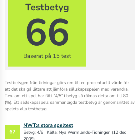
Testbetyg
66
Baserat på 15 test
Testbetygen från tidningar görs om till en procentuellt värde för
att det ska gå lättare att jämföra sällskapsspelen med varandra.
T.ex. om ett spel har fått "4/5" i betyg så räknas detta om till 80
(%). Ett sällskapsspels sammanlagda testbetyg är genomsnittet av
spelets alla testbetyg.
NWT:s stora speltest
67
Betyg: 4/6 | Källa: Nya Wermlands-Tidningen (12 dec
2009)