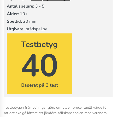
Antal spelare:
3 - 5
Ålder:
10+
Speltid:
20 min
Utgivare:
brädspel.se
Testbetyg
40
Baserat på 3 test
Testbetygen från tidningar görs om till en procentuellt värde för
att det ska gå lättare att jämföra sällskapsspelen med varandra.