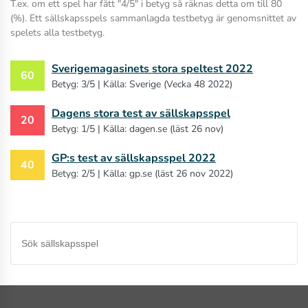
T.ex. om ett spel har fått "4/5" i betyg så räknas detta om till 80
(%). Ett sällskapsspels sammanlagda testbetyg är genomsnittet av
spelets alla testbetyg.
Sverigemagasinets stora speltest 2022
60
Betyg: 3/5 | Källa: Sverige (Vecka 48 2022)
Dagens stora test av sällskapsspel
20
Betyg: 1/5 | Källa: dagen.se (läst 26 nov)
GP:s test av sällskapsspel 2022
40
Betyg: 2/5 | Källa: gp.se (läst 26 nov 2022)