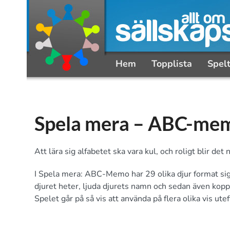
Hem
Topplista
Spel
Spela mera – ABC-me
Att lära sig alfabetet ska vara kul, och roligt blir det
I Spela mera: ABC-Memo har 29 olika djur format sig t
djuret heter, ljuda djurets namn och sedan även kopp
Spelet går på så vis att använda på flera olika vis ute