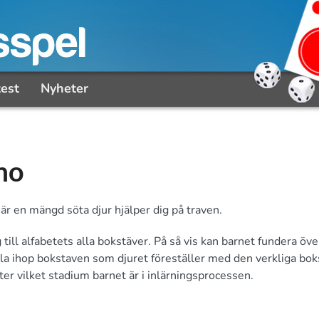
test
Nyheter
mo
 när en mängd söta djur hjälper dig på traven.
ill alfabetets alla bokstäver. På så vis kan barnet fundera öve
la ihop bokstaven som djuret föreställer med den verkliga bok
fter vilket stadium barnet är i inlärningsprocessen.