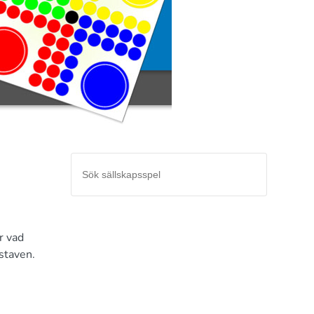
r vad
staven.