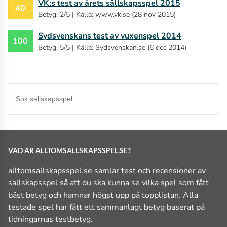
VK:s test av årets sällskapsspel 2015
40
Betyg: 2/5 | Källa: www.vk.se (28 nov 2015)
Sydsvenskans test av vuxenspel 2014
100
Betyg: 5/5 | Källa: Sydsvenskan.se (6 dec 2014)
VAD ÄR ALLTOMSALLSKAPSSPEL.SE?
alltomsallskapsspel.se samlar test och recensioner av
sällskapsspel så att du ska kunna se vilka spel som fått
bäst betyg och hamnar högst upp på topplistan. Alla
testade spel har fått ett sammanlagt betyg baserat på
tidningarnas testbetyg.