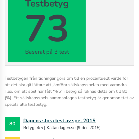
Testbetyg
73
Baserat på 3 test
Testbetygen från tidningar görs om till en procentuellt värde för
att det ska gå lättare att jämföra sällskapsspelen med varandra.
T.ex. om ett spel har fått "4/5" i betyg så räknas detta om till 80
(%). Ett sällskapsspels sammanlagda testbetyg är genomsnittet av
spelets alla testbetyg.
Dagens stora test av spel 2015
80
Betyg: 4/5 | Källa: dagen.se (9 dec 2015)