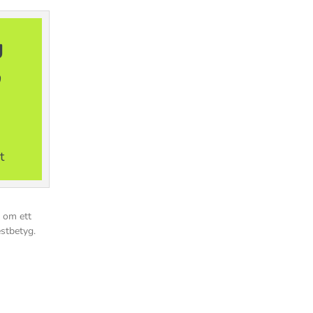
g
7
t
. om ett
estbetyg.