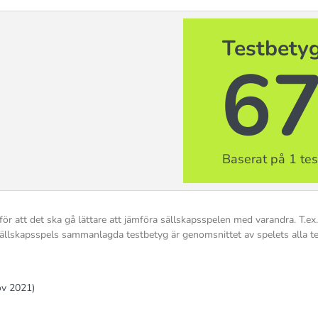
Testbety
6
Baserat på 1 tes
för att det ska gå lättare att jämföra sällskapsspelen med varandra. T.ex
tt sällskapsspels sammanlagda testbetyg är genomsnittet av spelets alla t
ov 2021)