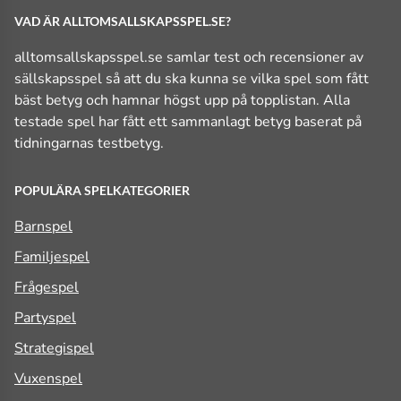
VAD ÄR ALLTOMSALLSKAPSSPEL.SE?
alltomsallskapsspel.se samlar test och recensioner av
sällskapsspel så att du ska kunna se vilka spel som fått
bäst betyg och hamnar högst upp på topplistan. Alla
testade spel har fått ett sammanlagt betyg baserat på
tidningarnas testbetyg.
POPULÄRA SPELKATEGORIER
Barnspel
Familjespel
Frågespel
Partyspel
Strategispel
Vuxenspel