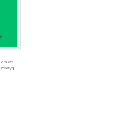
7
t
. om ett
estbetyg.