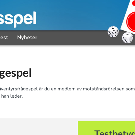
test
Nyheter
gespel
ta äventyrsfrågespel är du en medlem av motståndsrörelsen so
 han leder.
Testbety