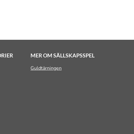
ORIER
MER OM SÄLLSKAPSSPEL
Guldtärningen