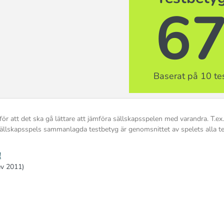
6
Baserat på 10 te
för att det ska gå lättare att jämföra sällskapsspelen med varandra. T.ex
tt sällskapsspels sammanlagda testbetyg är genomsnittet av spelets alla t
!
ev 2011)