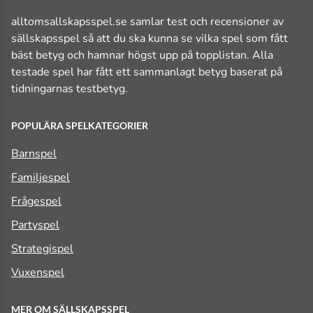
alltomsallskapsspel.se samlar test och recensioner av
sällskapsspel så att du ska kunna se vilka spel som fått
bäst betyg och hamnar högst upp på topplistan. Alla
testade spel har fått ett sammanlagt betyg baserat på
tidningarnas testbetyg.
POPULÄRA SPELKATEGORIER
Barnspel
Familjespel
Frågespel
Partyspel
Strategispel
Vuxenspel
MER OM SÄLLSKAPSSPEL