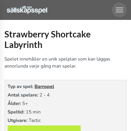
Strawberry Shortcake
Labyrinth
Spelet innehåller en unik spelplan som kan läggas
annorlunda varje gång man spelar.
Typ av spel:
Barnspel
Antal spelare:
2 - 4
Ålder:
5+
Speltid:
15 min
Utgivare:
Tactic