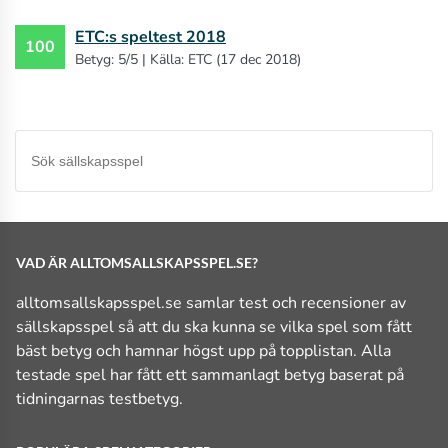
ETC:s speltest 2018
100
Betyg: 5/5 | Källa: ETC (17 dec 2018)
VAD ÄR ALLTOMSALLSKAPSSPEL.SE?
alltomsallskapsspel.se samlar test och recensioner av
sällskapsspel så att du ska kunna se vilka spel som fått
bäst betyg och hamnar högst upp på topplistan. Alla
testade spel har fått ett sammanlagt betyg baserat på
tidningarnas testbetyg.