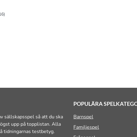
16)
POPULÄRA SPELKATEG
v sällskapsspel så att du ska
Barnspel
ögst upp på topplistan. Alla
Familjespel
å tidningarnas testbetyg.