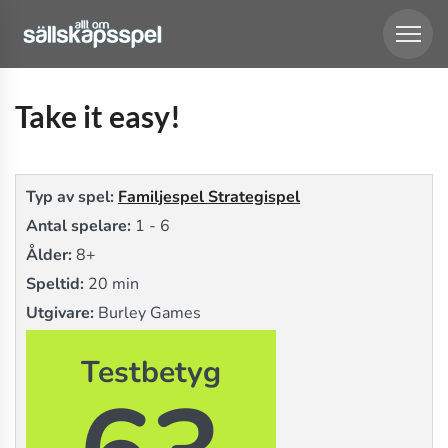
Take it easy!
Typ av spel:
Familjespel
Strategispel
Antal spelare:
1 - 6
Ålder:
8+
Speltid:
20 min
Utgivare:
Burley Games
Testbetyg