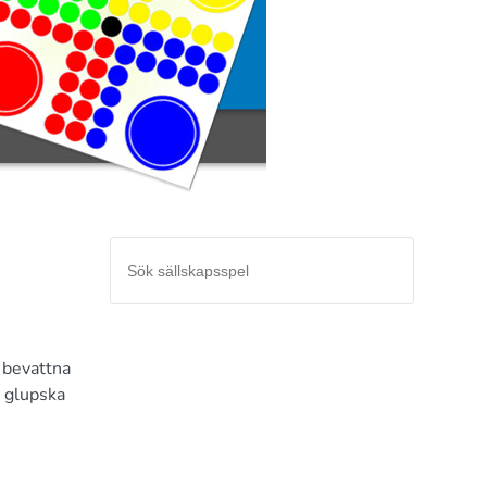
 bevattna
s glupska