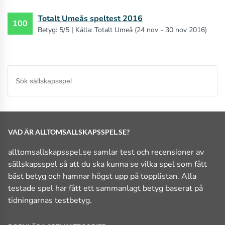
Totalt Umeås speltest 2016
100
Betyg: 5/5 | Källa: Totalt Umeå (24 nov - 30 nov 2016)
VAD ÄR ALLTOMSALLSKAPSSPEL.SE?
alltomsallskapsspel.se samlar test och recensioner av
sällskapsspel så att du ska kunna se vilka spel som fått
bäst betyg och hamnar högst upp på topplistan. Alla
testade spel har fått ett sammanlagt betyg baserat på
tidningarnas testbetyg.