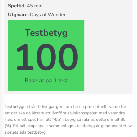
Speltid:
45 min
Utgivare:
Days of Wonder
Testbetyg
100
Baserat på 1 test
Testbetygen från tidningar görs om till en procentuellt värde för
att det ska gå lättare att jämföra sällskapsspelen med varandra.
T.ex. om ett spel har fått "4/5" i betyg så räknas detta om till 80
(%). Ett sällskapsspels sammanlagda testbetyg är genomsnittet av
spelets alla testbetyg.